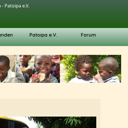
- Patoipa e.V.
enden
Patoipa e.V.
Forum