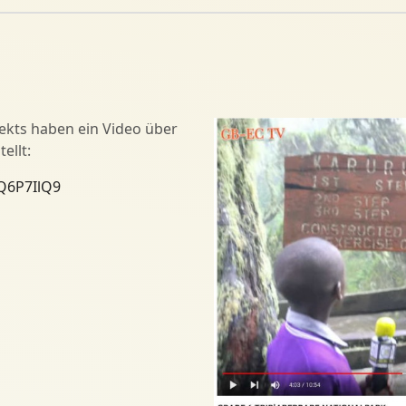
jekts haben ein Video über
ellt:
Q6P7IlQ9