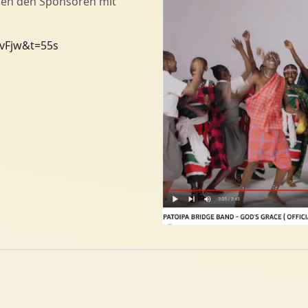
ken den Sponsoren mit
vFjw&t=55s