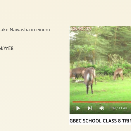
Lake Naivasha in einem
bkYrE8