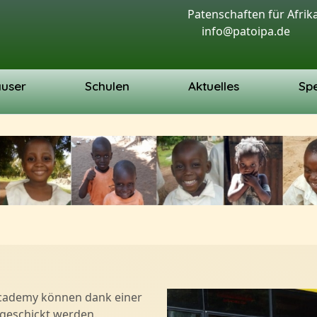
Patenschaften für Afrika 
info@patoipa.de
äuser
Schulen
Aktuelles
Sp
Academy können dank einer
geschickt werden.